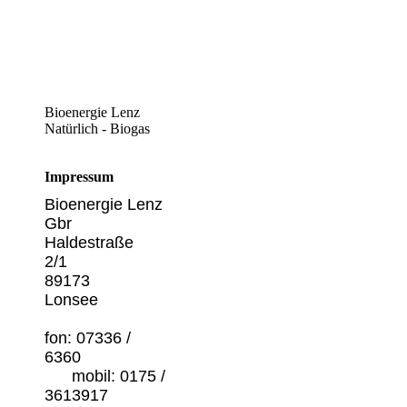
Bioenergie Lenz
Natürlich - Biogas
Impressum
Bioenergie Lenz
Gb
Haldestraße
2
89173
Lon
fon: 07336 /
63
mobil: 0175 /
3613